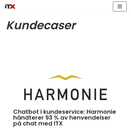
Hopp
Kundecaser
til
innholdet
Chatbot i kundeservice: Harmonie
håndterer 93 % av henvendelser
på chat med ITX