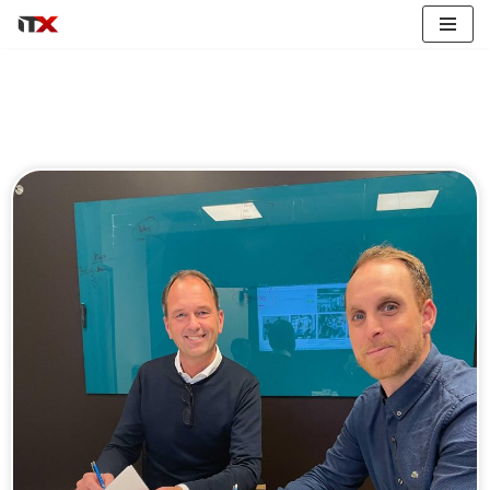
Hopp
til
innholdet