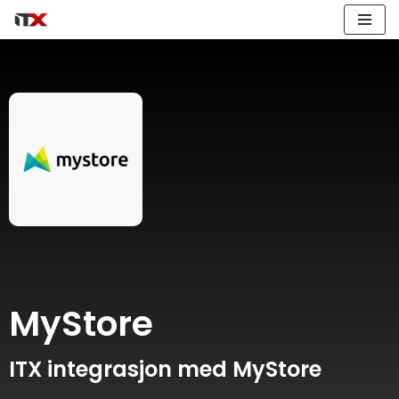
Hopp
til
innholdet
MyStore
ITX integrasjon med MyStore