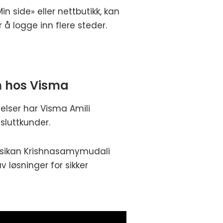
n side» eller nettbutikk, kan
r å logge inn flere steder.
n hos Visma
elser har Visma Amili
 sluttkunder.
ksikan Krishnasamymudali
 løsninger for sikker