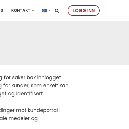
LOGG INN
SS
KONTAKT
 for saker bak innlogget
g for kunder, som enkelt kan
get og identifisert.
dinger mot kundeportal i
iale medeier og