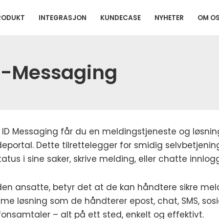
RODUKT
INTEGRASJON
KUNDECASE
NYHETER
OM O
D-Messaging
ID Messaging får du en meldingstjeneste og løsning
eportal. Dette tilrettelegger for smidig selvbetjenin
tatus i sine saker, skrive melding, eller chatte innlog
den ansatte, betyr det at de kan håndtere sikre mel
e løsning som de håndterer epost, chat, SMS, sos
fonsamtaler – alt på ett sted, enkelt og effektivt.