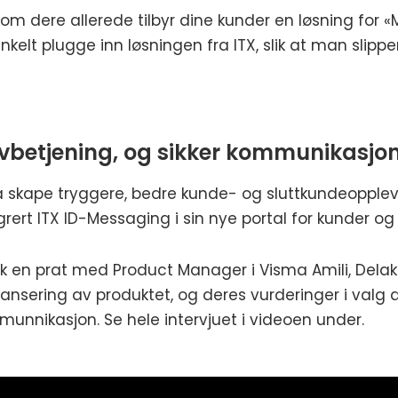
om dere allerede tilbyr dine kunder en løsning for «Mi
nkelt plugge inn løsningen fra ITX, slik at man slippe
lvbetjening, og sikker kommunikasjo
å skape tryggere, bedre kunde- og sluttkundeopplev
grert ITX ID-Messaging i sin nye portal for kunder og
ok en prat med Product Manager i Visma Amili,
Dela
ansering av produktet, og deres vurderinger i valg av
unnikasjon. Se hele intervjuet i videoen under.