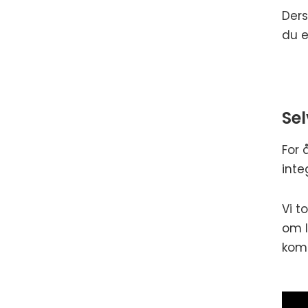
Ders
du e
Se
For 
inte
Vi t
om l
komm