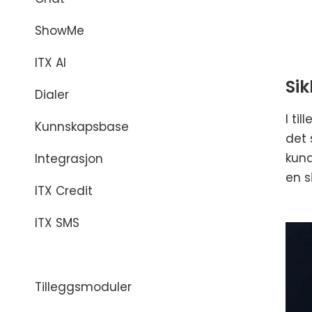
ShowMe
ITX AI
Sik
Dialer
I ti
Kunnskapsbase
det 
kund
Integrasjon
en s
ITX Credit
ITX SMS
ID-Messaging
Tilleggsmoduler