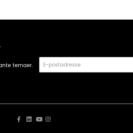
v
vante temaer.
.