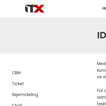
P
Hopp
til
innholdet
I
Med 
kund
CRM
se s
Ticket
For 
Skjermdeling
samm
tele
Chat