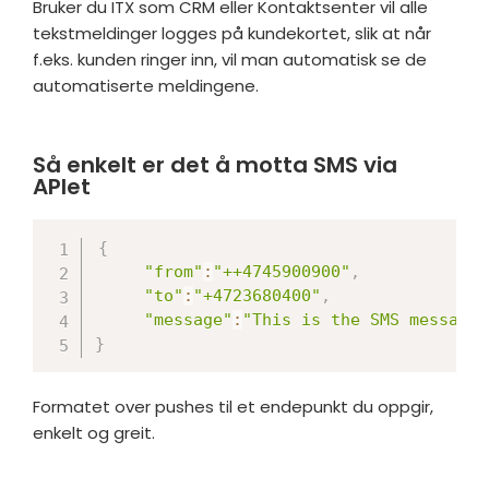
Bruker du ITX som CRM eller Kontaktsenter vil alle
tekstmeldinger logges på kundekortet, slik at når
f.eks. kunden ringer inn, vil man automatisk se de
automatiserte meldingene.
Så enkelt er det å motta SMS via
APIet
{
"from"
:
"++4745900900"
,
"to"
:
"+4723680400"
,
"message"
:
"This is the SMS message"
}
Formatet over pushes til et endepunkt du oppgir,
enkelt og greit.