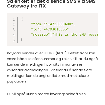
Så enkelt er det å sende SMS via SMS
Gateway fra ITX
{
"from"
:
"+4723680400"
,
"to"
:
"+4793010556"
,
"message"
:
"This is the SMS message"
}
Payload sender over HTTPS (REST). Feltet from kan
være både telefonnummer og tekst, slik at du også
kan sende meldinger hvor ditt firmanavn er
avsender av meldingen. Ønsker du å sende flere
meldinger, kan du angi en liste med mottakere i
payloaden.
Du vil også kunne motta leveringsbekreftelse.