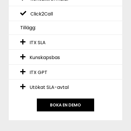
Click2Call
Tillägg:
ITX SLA
Kunskapsbas
ITX GPT
Utökat SLA-avtal
BOKA EN DEMO