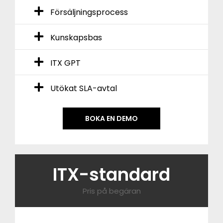
Försäljningsprocess
Kunskapsbas
ITX GPT
Utökat SLA-avtal
BOKA EN DEMO
ITX-standard
Pris på begäran​