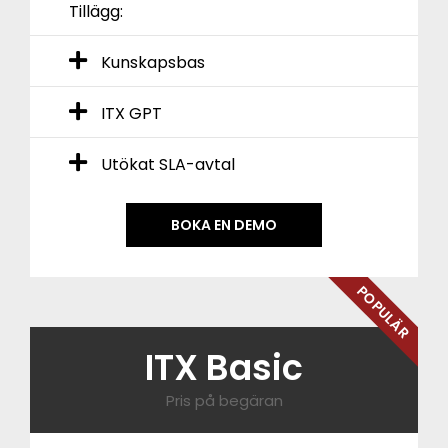
Tillägg:
Kunskapsbas
ITX GPT
Utökat SLA-avtal
BOKA EN DEMO
POPULÄR
ITX Basic
Pris på begäran​