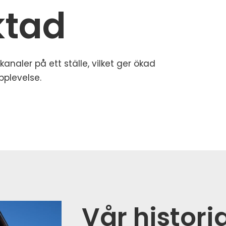
ktad
naler på ett ställe, vilket ger ökad
pplevelse.
Vår histori