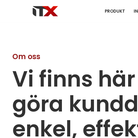
PRODUKT
I
Hoppa
till
innehåll
Om oss
Vi finns här
göra kundd
enkel, effek