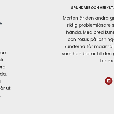
GRUNDARE OCH VERKST
Morten är den andra gr
riktig problemlösare 
hända. Med bred kun
och fokus på lösningar
kunderna får maximalt
akom
som han bidrar till de
sk
teame
öra
da.
a
får ut
.