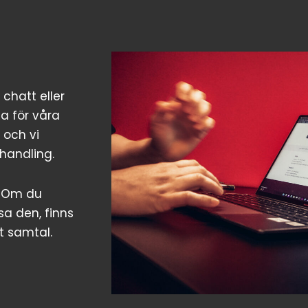
 chatt eller
ga för våra
 och vi
 handling.
r. Om du
sa den, finns
t samtal.