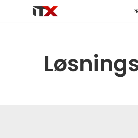
P
Hopp
til
innholdet
Løsnings