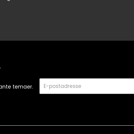
v
vante temaer.