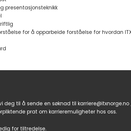
g presentasjonsteknikk
l
iftlig
rståelse for å opparbeide forståelse for hvordan ITX
ard
 deg til å sende en søknad til karriere@itxnorge.no 
orpliktende prat om karrieremuligheter hos oss.
edig for tiltredelse.