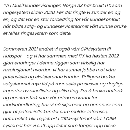
“Vi i Musikkundervisningen Norge AS har brukt ITX som
ringesystem siden 2020. Før det ringte vi kunder en og
en, og det var en stor forbedring for vår kundekontakt
når både salg- og kundeserviceteamet vårt kunne bruke
et felles ringesystem som dette.
Sommeren 2021 endret vi også vårt CRMsystem til
Hubspot – og vi har sammen med ITX ila høsten 2022
gjort endringer i denne riggen som virkelig har
revolusjonert hvordan vi har kunnet jobbe mot våre
potensielle og eksisterende kunder. Tidligere brukte
salgsteamet mye tid på manuelle prosesser og daglige
importer av excellister og slike ting. Fra å bruke outlook
og epostmottak som vår primære kanal for
leadshåndtering, har vi nå skjemaer og annonser som
gjør at potensielle kunder som melder interesse,
automatisk blir registrert i CRM-systemet vårt. I CRM
systemet har vi satt opp lister som fanger opp disse