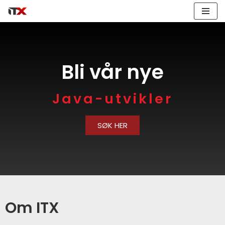
Hopp
til
innholdet
Bli vår nye
Java-utvikler​
SØK HER
Om ITX