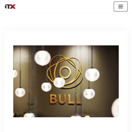
Hopp
til
innholdet