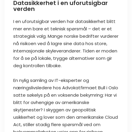
Datasikkerhet i en uforutsigbar
verden
I en uforutsigbar verden har datasikkerhet blitt
mer enn bare et teknisk spørsmål – det er et
strategisk valg. Mange norske bedrifter vurderer
nå risikoen ved å lagre sine data hos store,
internasjonale skyleverandører. Tiden er moden
for å se på lokale, trygge alternativer som gir
deg kontrollen tilbake.
En nylig samling av IT-eksperter og
næringslivsledere hos Advokatfirmaet Bull i Oslo
satte søkelys på en voksende bekymring: Har vi
blitt for avhengige av amerikanske
skytjenester? I skyggen av geopolitisk
usikkerhet og lover som den amerikanske Cloud
Act, stiller stadig flere spørsmål ved om
bekvemmeligheten veier opp for risikoen.